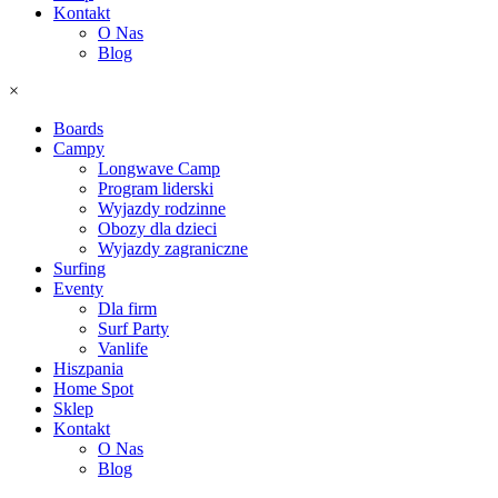
Kontakt
O Nas
Blog
×
Boards
Campy
Longwave Camp
Program liderski
Wyjazdy rodzinne
Obozy dla dzieci
Wyjazdy zagraniczne
Surfing
Eventy
Dla firm
Surf Party
Vanlife
Hiszpania
Home Spot
Sklep
Kontakt
O Nas
Blog