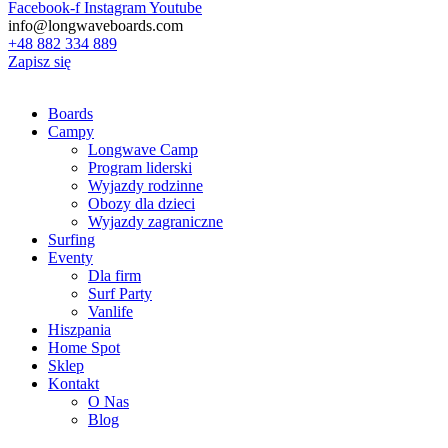
Facebook-f
Instagram
Youtube
info@longwaveboards.com
+48 882 334 889
Zapisz się
Boards
Campy
Longwave Camp
Program liderski
Wyjazdy rodzinne
Obozy dla dzieci
Wyjazdy zagraniczne
Surfing
Eventy
Dla firm
Surf Party
Vanlife
Hiszpania
Home Spot
Sklep
Kontakt
O Nas
Blog