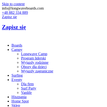
Skip to content
info@longwaveboards.com
+48 882 334 889
Zapisz się
Zapisz się
Boards
Campy
Longwave Camp
Program liderski
Wyjazdy rodzinne
Obozy dla dzieci
Wyjazdy zagraniczne
Surfing
Eventy
Dla firm
Surf Party
Vanlife
Hiszpania
Home Spot
Sklep