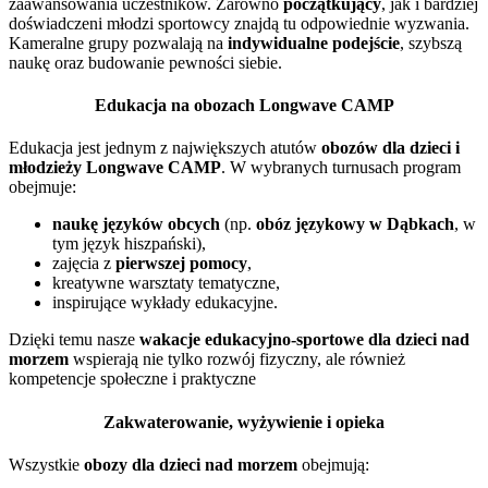
zaawansowania uczestników. Zarówno
początkujący
, jak i bardziej
doświadczeni młodzi sportowcy znajdą tu odpowiednie wyzwania.
Kameralne grupy pozwalają na
indywidualne podejście
, szybszą
naukę oraz budowanie pewności siebie.
Edukacja na obozach Longwave CAMP
Edukacja jest jednym z największych atutów
obozów dla dzieci i
młodzieży Longwave CAMP
. W wybranych turnusach program
obejmuje:
naukę języków obcych
(np.
obóz językowy w Dąbkach
, w
tym język hiszpański),
zajęcia z
pierwszej pomocy
,
kreatywne warsztaty tematyczne,
inspirujące wykłady edukacyjne.
Dzięki temu nasze
wakacje edukacyjno-sportowe dla dzieci nad
morzem
wspierają nie tylko rozwój fizyczny, ale również
kompetencje społeczne i praktyczne
Zakwaterowanie, wyżywienie i opieka
Wszystkie
obozy dla dzieci nad morzem
obejmują: