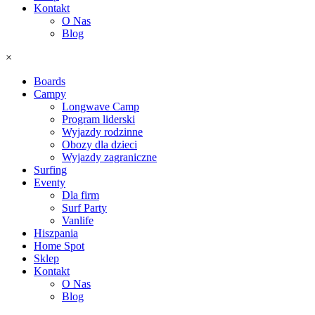
Kontakt
O Nas
Blog
×
Boards
Campy
Longwave Camp
Program liderski
Wyjazdy rodzinne
Obozy dla dzieci
Wyjazdy zagraniczne
Surfing
Eventy
Dla firm
Surf Party
Vanlife
Hiszpania
Home Spot
Sklep
Kontakt
O Nas
Blog