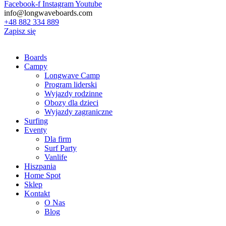
Facebook-f
Instagram
Youtube
info@longwaveboards.com
+48 882 334 889
Zapisz się
Boards
Campy
Longwave Camp
Program liderski
Wyjazdy rodzinne
Obozy dla dzieci
Wyjazdy zagraniczne
Surfing
Eventy
Dla firm
Surf Party
Vanlife
Hiszpania
Home Spot
Sklep
Kontakt
O Nas
Blog