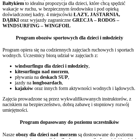
Bałtykiem
to idealna propozycja dla dzieci, które chcą spędzić
wakacje w ruchu, w bezpiecznym środowisku i pod opieką
doświadczonej kadry. 4 miejscówki
ŁAZY, JASTARNIA,
DĄBKI
oraz wyjazdy zagraniczne
GRECJA – RODOS –
WINDSURFING – WINGFOIL
Program obozów sportowych dla dzieci i młodzieży
Program opiera się na codziennych zajęciach ruchowych i sportach
wodnych. Uczestnicy biorą udział w zajęciach z:
windsurfingu dla dzieci i młodzieży
,
kitesurfingu nad morzem
,
pływania na
deskach SUP
,
jazdy na
longboardach
,
kajaków
oraz innych form aktywności wodnych i lądowych.
Zajęcia prowadzone są przez wykwalifikowanych instruktorów, z
naciskiem na bezpieczeństwo, dobrą zabawę i stopniowy rozwój
umiejętności.
Program dopasowany do poziomu uczestników
Nasze
obozy dla dzieci nad morzem
są dostosowane do poziomu