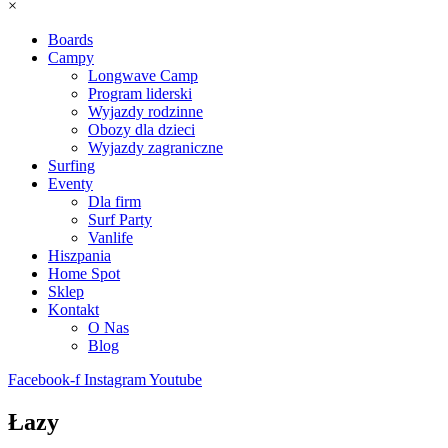
×
Boards
Campy
Longwave Camp
Program liderski
Wyjazdy rodzinne
Obozy dla dzieci
Wyjazdy zagraniczne
Surfing
Eventy
Dla firm
Surf Party
Vanlife
Hiszpania
Home Spot
Sklep
Kontakt
O Nas
Blog
Facebook-f
Instagram
Youtube
Łazy