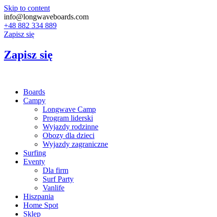
Skip to content
info@longwaveboards.com
+48 882 334 889
Zapisz się
Zapisz się
Boards
Campy
Longwave Camp
Program liderski
Wyjazdy rodzinne
Obozy dla dzieci
Wyjazdy zagraniczne
Surfing
Eventy
Dla firm
Surf Party
Vanlife
Hiszpania
Home Spot
Sklep